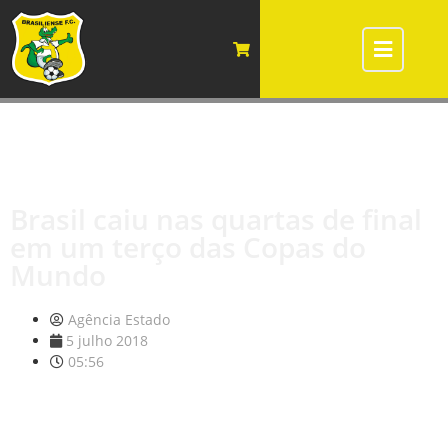
Brasil caiu nas quartas de final
em um terço das Copas do
Mundo
Agência Estado
5 julho 2018
05:56