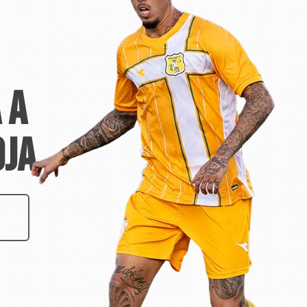
 a
oja