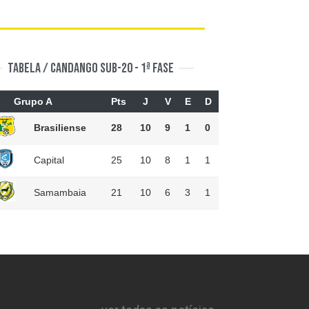
Tabela / Candango SUB-20 - 1ª fase
Grupo A
Pts
J
V
E
D
Brasiliense
28
10
9
1
0
Capital
25
10
8
1
1
Samambaia
21
10
6
3
1