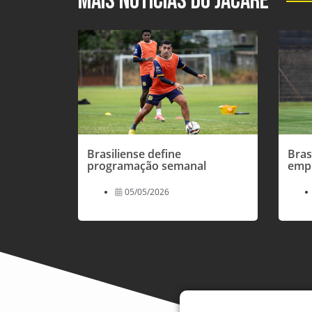
Mais Notícias do Jacaré
Brasiliense define
Bras
programação semanal
empr
05/05/2026