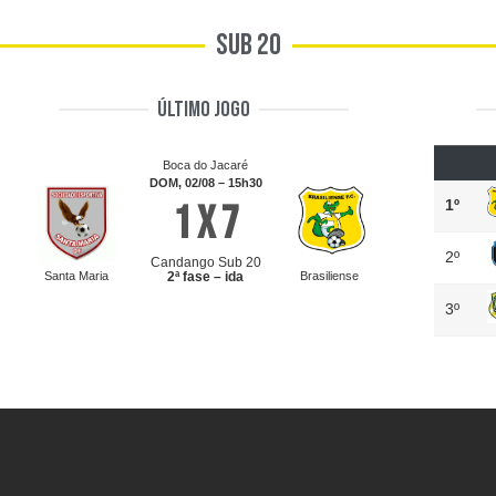
Sub 20
Último jogo
Boca do Jacaré
DOM, 02/08 – 15h30
1º
1 x 7
2º
Candango Sub 20
Santa Maria
2ª fase – ida
Brasiliense
3º