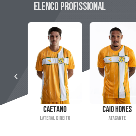
Elenco profissional
Caio Hones
Carmino
o
Atacante
Zagueiro